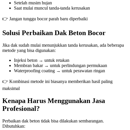
Setelah musim hujan
Saat mulai muncul tanda-tanda kerusakan
👉 Jangan tunggu bocor parah baru diperbaiki
Solusi Perbaikan Dak Beton Bocor
Jika dak sudah mulai menunjukkan tanda kerusakan, ada beberapa
metode yang bisa digunakan:
Injeksi beton → untuk retakan
Membran bakar → untuk perlindungan permukaan
Waterproofing coating → untuk perawatan ringan
👉 Kombinasi metode ini biasanya memberikan hasil paling
maksimal
Kenapa Harus Menggunakan Jasa
Profesional?
Perbaikan dak beton tidak bisa dilakukan sembarangan.
Dibutuhkan: