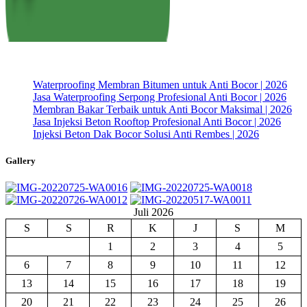
Waterproofing Membran Bitumen untuk Anti Bocor | 2026
Jasa Waterproofing Serpong Profesional Anti Bocor | 2026
Membran Bakar Terbaik untuk Anti Bocor Maksimal | 2026
Jasa Injeksi Beton Rooftop Profesional Anti Bocor | 2026
Injeksi Beton Dak Bocor Solusi Anti Rembes | 2026
Gallery
Juli 2026
S
S
R
K
J
S
M
1
2
3
4
5
6
7
8
9
10
11
12
13
14
15
16
17
18
19
20
21
22
23
24
25
26