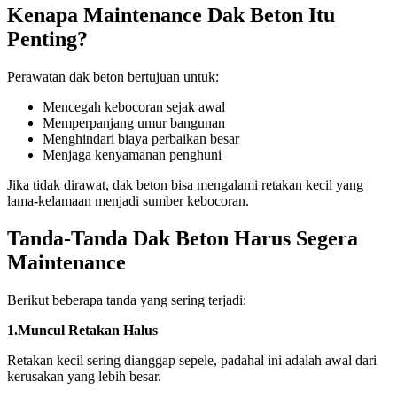
Kenapa Maintenance Dak Beton Itu
Penting?
Perawatan dak beton bertujuan untuk:
Mencegah kebocoran sejak awal
Memperpanjang umur bangunan
Menghindari biaya perbaikan besar
Menjaga kenyamanan penghuni
Jika tidak dirawat, dak beton bisa mengalami retakan kecil yang
lama-kelamaan menjadi sumber kebocoran.
Tanda-Tanda Dak Beton Harus Segera
Maintenance
Berikut beberapa tanda yang sering terjadi:
1.Muncul Retakan Halus
Retakan kecil sering dianggap sepele, padahal ini adalah awal dari
kerusakan yang lebih besar.