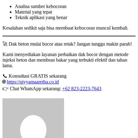
Analisa sumber kebocoran
Material yang tepat
Teknik aplikasi yang benar
Kesalahan sedikit saja bisa membuat kebocoran muncul kembali.
🚀 Dak beton mulai bocor atau retak? Jangan tunggu makin parah!
Kami menyediakan layanan perbaikan dak bocor dengan metode
injeksi beton dan membran bakar yang terbukti efektif dan tahan
lama.
📞 Konsultasi GRATIS sekarang
🌐
https://qiyyamaaretha.co.id
👉 Chat WhatsApp sekarang:
+62 823-2223-7643