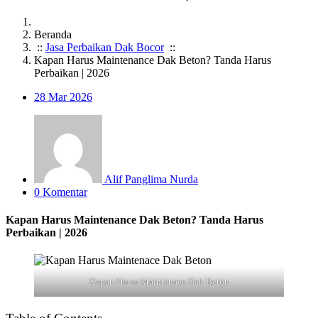
Beranda
::
Jasa Perbaikan Dak Bocor
::
Kapan Harus Maintenance Dak Beton? Tanda Harus
Perbaikan | 2026
28
Mar 2026
Alif Panglima Nurda
0 Komentar
Kapan Harus Maintenance Dak Beton? Tanda Harus
Perbaikan | 2026
Kapan Harus Maintenace Dak Beton