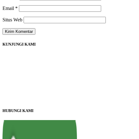
Email
*
Situs Web
KUNJUNGI KAMI
HUBUNGI KAMI